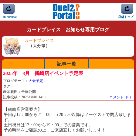
DuelPortal
店舗トップ
カードプレイス お知らせ専用ブログ
カードプレイス
（大分県）
記事一覧
2025年 8月 鶴崎店イベント予定表
ブログテーマ：
大会予定
タグ：
表示範囲：全体公開
記事投稿：2025/08/01 14:11
コメント（0）
【鶴崎店営業案内】
平日は17：00から21：00 （20：30以降はノーゲストで閉店致しま
す。
土日祝日は12：00から19：00までの営業です。
予め時間をご確認の上、ご来店宜しくお願いします！