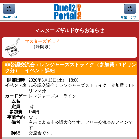
DuelPortal
店舗トップ
マスターズギルドからお知らせ
マスターズギルド
（静岡県）
非公認交流会：レンジャーズストライク（参加費：1ドリン
ク分） イベント詳細
開催日時
2026年6月13日(土) 18:00
イベント名
非公認交流会：レンジャーズストライク（参加費：1ド
リンク分）
カードゲー
レンジャーズストライク
ム名
定員
6名
参加費
150円
事前予約
なし
備考
有志による非公認大会です。フリー交流会がメインで
す
詳細
交流会です。