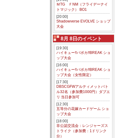
ＭTG ＦNM（フライデーナイ
トマジック） BO1
[20:00]
Shadowverse EVOLVE ショップ
大会
8月 8日のイベント
[19:30]
ハイキュー!!バボカ!!BREAK ショ
ップ大会
[16:00]
ハイキュー!!バボカ!!BREAK ショ
ップ大会（女性限定）
[17:30]
DBSCGFWアルティメットバト
ル32名（参加費1000円）ダブエ
リ 当日参加可
[12:30]
五等分の花嫁カードゲーム ショ
ップ大会
[18:00]
非公認交流会：レンジャーズス
トライク（参加費：1ドリンク
分）