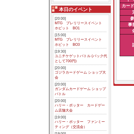
カー
本日のイベント
[20:00]
MTG プレリリースイベント
事
ホビット BO1
[15:00]
MTG プレリリースイベント
ホビット BO3
[19:30]
ユニチケゲットバトル (パック代
として700円)
[20:00]
ゴジラカードゲーム ショップ大
会
[20:00]
ガンダムカードゲーム ショップ
バトル
[20:00]
ハリー・ポッター カードゲー
ム店舗大会
[19:00]
ハリー・ポッター ファンミー
ティング（交流会）
[19:00]