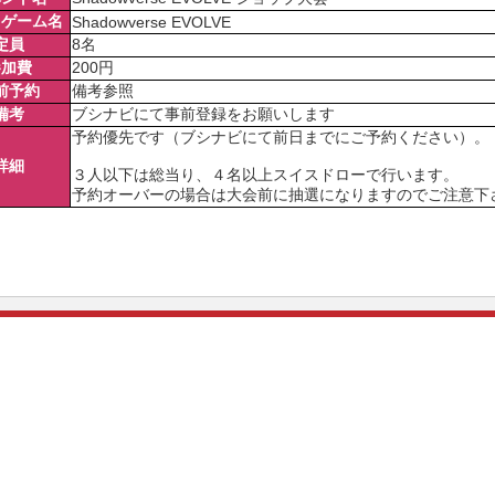
ドゲーム名
Shadowverse EVOLVE
定員
8名
参加費
200円
前予約
備考参照
備考
ブシナビにて事前登録をお願いします
予約優先です（ブシナビにて前日までにご予約ください）。
詳細
３人以下は総当り、４名以上スイスドローで行います。
予約オーバーの場合は大会前に抽選になりますのでご注意下