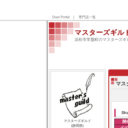
Duel Portal
｜
専門店一覧
マスターズギル
浜松市常盤町のマスターズギ
マス
Sh
マスターズギルド
開
(静岡県)
イ