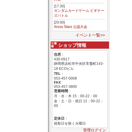
[17:30]
ガンダムカードゲーム ビギナー
ズバトル
[20:00]
Xross Stars 公認大会
イベント一覧>>
ショップ情報
住所
：
430-0917
静岡県浜松市中央区常盤町143-
18 ECOビル
TEL
：
053-457-0008
FAX
:
053-457-3800
営業時間
：
月・水・木 15：00-22：00
金・土・日・祝日 12：00-22：
00
定休日
：
祝祭日を除く火曜日
管理ログイン