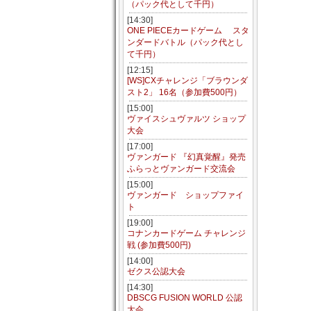
（パック代として千円）
[14:30]
ONE PIECEカードゲーム スタ
ンダードバトル（パック代とし
て千円）
[12:15]
[WS]CXチャレンジ「ブラウンダ
スト2」 16名（参加費500円）
[15:00]
ヴァイスシュヴァルツ ショップ
大会
[17:00]
ヴァンガード 『幻真覚醒』発売
ふらっとヴァンガード交流会
[15:00]
ヴァンガード ショップファイ
ト
[19:00]
コナンカードゲーム チャレンジ
戦 (参加費500円)
[14:00]
ゼクス公認大会
[14:30]
DBSCG FUSION WORLD 公認
大会