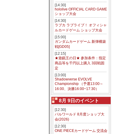
[14:30]
hololive OFFICIAL CARD GAME
ショップ大会
[14:30]
ラブカ ラブライブ！ オフィシャ
ルカードゲーム ショップ大会
[15:00]
ガンダムカードゲーム 新弾構築
戦[GD05]
[12:15]
★遊戯王の日★ 参加条件：指定
商品等を千円以上購入 3回戦固
定
[13:00]
Shadowverse EVOLVE
Championship （予選13:00～
16:00、決勝16:00~17:30）
8月 9日のイベント
[12:30]
パルワールド 8月度ショップ大
会(2026)
[12:30]
ONE PIECEカードゲーム 交流会