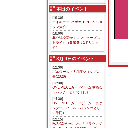
本日のイベント
[19:30]
ハイキュー!!バボカ!!BREAK ショ
ップ大会
[18:00]
非公認交流会：レンジャーズス
トライク（参加費：1ドリンク
分）
8月 9日のイベント
[12:30]
パルワールド 8月度ショップ大
会(2026)
[12:30]
ONE PIECEカードゲーム 交流会
（パック代として千円）
[14:30]
ONE PIECEカードゲーム スタ
ンダードバトル（パック代とし
て千円）
[12:15]
[WS]CXチャレンジ「ブラウンダ