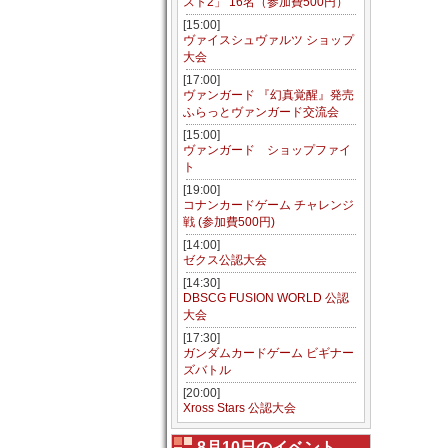
スト2」 16名（参加費500円）
[15:00]
ヴァイスシュヴァルツ ショップ
大会
[17:00]
ヴァンガード 『幻真覚醒』発売
ふらっとヴァンガード交流会
[15:00]
ヴァンガード ショップファイ
ト
[19:00]
コナンカードゲーム チャレンジ
戦 (参加費500円)
[14:00]
ゼクス公認大会
[14:30]
DBSCG FUSION WORLD 公認
大会
[17:30]
ガンダムカードゲーム ビギナー
ズバトル
[20:00]
Xross Stars 公認大会
8月10日のイベント