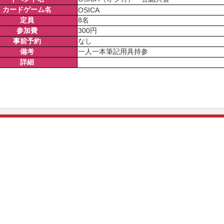
カードゲーム名
OSICA
定員
8名
参加費
300円
事前予約
なし
備考
一人一本筆記用具持参
詳細