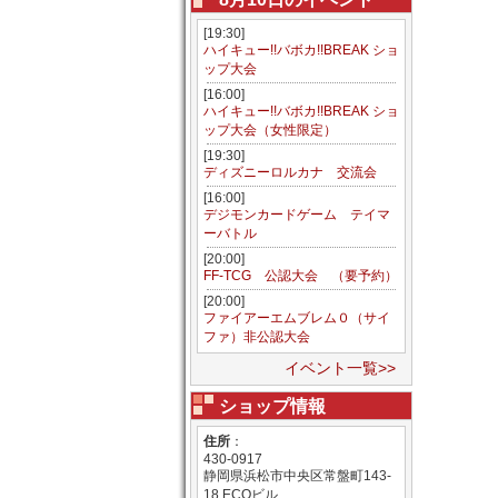
[19:30]
ハイキュー!!バボカ!!BREAK ショ
ップ大会
[16:00]
ハイキュー!!バボカ!!BREAK ショ
ップ大会（女性限定）
[19:30]
ディズニーロルカナ 交流会
[16:00]
デジモンカードゲーム テイマ
ーバトル
[20:00]
FF-TCG 公認大会 （要予約）
[20:00]
ファイアーエムブレム０（サイ
ファ）非公認大会
イベント一覧>>
ショップ情報
住所
：
430-0917
静岡県浜松市中央区常盤町143-
18 ECOビル