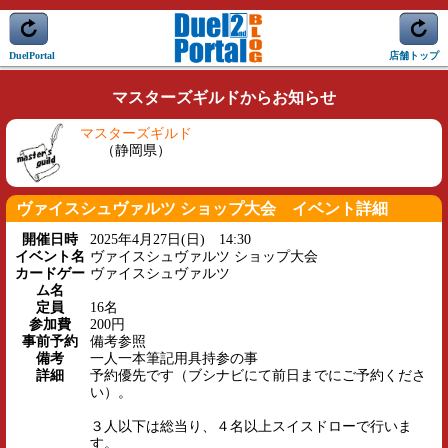
DuelPortal
店舗トップ
マスターズギルドからお知らせ
マスターズギルド
（静岡県）
ヴァイスシュヴァルツ ショップ大会 イベント詳細
開催日時
2025年4月27日(日) 14:30
イベント名
ヴァイスシュヴァルツ ショップ大会
カードゲー
ヴァイスシュヴァルツ
ム名
定員
16名
参加費
200円
事前予約
備考参照
備考
一人一本筆記用具持参の事
詳細
予約優先です（ブシナビにて前日までにご予約くださ
い）。
３人以下は総当り、４名以上スイスドローで行いま
す。