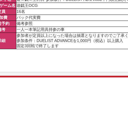
ゲーム名
遊戯王OCG
定員
16名
加費
パック代実費
前予約
備考参照
備考
一人一本筆記用具持参の事
参加者が定員以上になった場合は抽選となりますのでご了承
詳細
参加条件：DUELIST ADVANCEを1,000円（税込）以上購入
固定3回戦で終了します