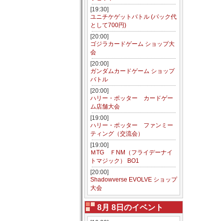
[19:30]
ユニチケゲットバトル (パック代
として700円)
[20:00]
ゴジラカードゲーム ショップ大
会
[20:00]
ガンダムカードゲーム ショップ
バトル
[20:00]
ハリー・ポッター カードゲー
ム店舗大会
[19:00]
ハリー・ポッター ファンミー
ティング（交流会）
[19:00]
ＭTG ＦNM（フライデーナイ
トマジック） BO1
[20:00]
Shadowverse EVOLVE ショップ
大会
8月 8日のイベント