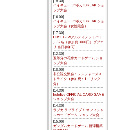
[19:30]
ハイキュー!!バボカ!!BREAK ショ
ップ大会
[16:00]
ハイキュー!!バボカ!!BREAK ショ
ップ大会（女性限定）
[17:30]
DBSCGFWアルティメットバト
ル32名（参加費1000円）ダブエ
リ 当日参加可
[12:30]
五等分の花嫁カードゲーム ショ
ップ大会
[18:00]
非公認交流会：レンジャーズス
トライク（参加費：1ドリンク
分）
[14:30]
hololive OFFICIAL CARD GAME
ショップ大会
[14:30]
ラブカ ラブライブ！ オフィシャ
ルカードゲーム ショップ大会
[15:00]
ガンダムカードゲーム 新弾構築