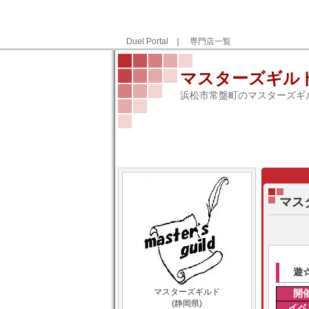
Duel Portal
｜
専門店一覧
マスターズギル
浜松市常盤町のマスターズギ
マス
遊
マスターズギルド
開
(静岡県)
イベ