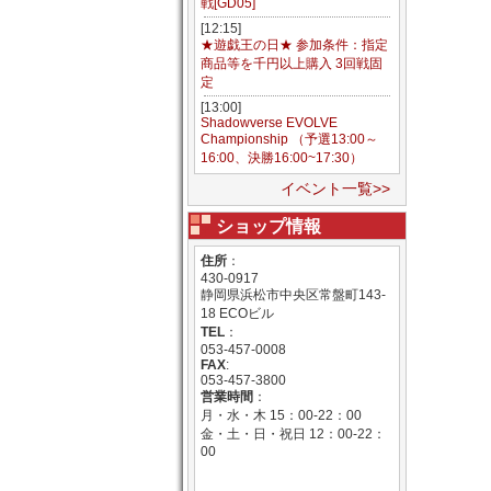
戦[GD05]
[12:15]
★遊戯王の日★ 参加条件：指定
商品等を千円以上購入 3回戦固
定
[13:00]
Shadowverse EVOLVE
Championship （予選13:00～
16:00、決勝16:00~17:30）
イベント一覧>>
ショップ情報
住所
：
430-0917
静岡県浜松市中央区常盤町143-
18 ECOビル
TEL
：
053-457-0008
FAX
:
053-457-3800
営業時間
：
月・水・木 15：00-22：00
金・土・日・祝日 12：00-22：
00