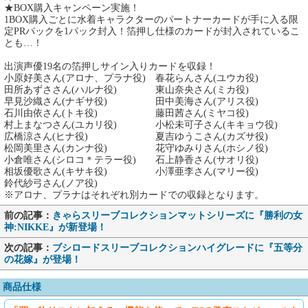
★BOX購入キャンペーン実施！
1BOX購入ごとに水着キャラクターのパートナーカードが手に入る限
定PRパックを1パック封入！箔押し仕様のカードが封入されているこ
とも…！
出演声優19名の箔押しサイン入りカードを収録！
小原好美さん(アロナ、プラナ役) 春花らんさん(ユウカ役)
田所あずささん(ハルナ役) 東山奈央さん(ミカ役)
早見沙織さん(ナギサ役) 田中美海さん(アリス役)
石川由依さん(トキ役) 藤田茜さん(ミヤコ役)
村上まなつさん(ユカリ役) 小松未可子さん(キキョウ役)
広橋涼さん(ヒナ役) 夏吉ゆうこさん(カズサ役)
松岡美里さん(カンナ役) 花守ゆみりさん(ホシノ役)
小倉唯さん(シロコ＊テラー役) 石上静香さん(サオリ役)
相坂優歌さん(キサキ役) 小澤亜李さん(マリー役)
鈴代紗弓さん(ノア役)
※アロナ、プラナはそれぞれ別カードでの収録となります。
前の記事：
きゃらスリーブコレクションマットシリーズに『勝利の女
神:NIKKE』が新登場！
次の記事：
ブシロードスリーブコレクションハイグレードに『五等分
の花嫁』が登場！
商品仕様