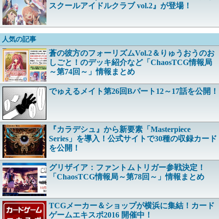
スクールアイドルクラブ vol.2』が登場！
人気の記事
蒼の彼方のフォーリズムVol.2＆りゅうおうのお
しごと！のデッキ紹介など「ChaosTCG情報局
～第74回～」情報まとめ
でゅえるメイト第26回Bパート12～17話を公開！
『カラデシュ』から新要素「Masterpiece
Series」を導入！公式サイトで30種の収録カード
を公開！
グリザイア：ファントムトリガー参戦決定！
「ChaosTCG情報局～第78回～」情報まとめ
TCGメーカー＆ショップが横浜に集結！カード
ゲームエキスポ2016 開催中！