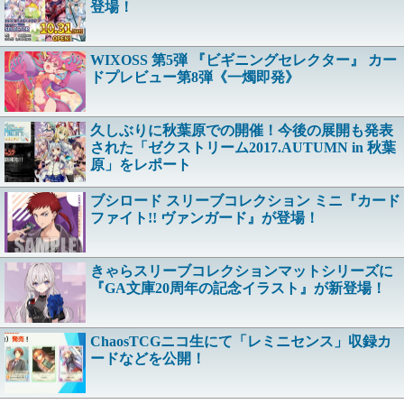
登場！
WIXOSS 第5弾 『ビギニングセレクター』 カー
ドプレビュー第8弾《一燭即発》
久しぶりに秋葉原での開催！今後の展開も発表
された「ゼクストリーム2017.AUTUMN in 秋葉
原」をレポート
ブシロード スリーブコレクション ミニ『カード
ファイト!! ヴァンガード』が登場！
きゃらスリーブコレクションマットシリーズに
『GA文庫20周年の記念イラスト』が新登場！
ChaosTCGニコ生にて「レミニセンス」収録カ
ードなどを公開！