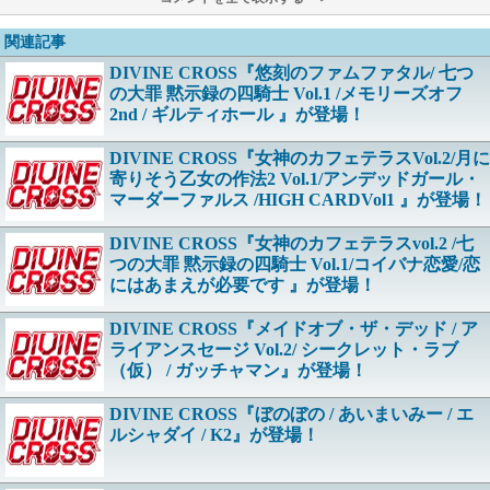
関連記事
DIVINE CROSS『悠刻のファムファタル/ 七つ
の大罪 黙示録の四騎士 Vol.1 /メモリーズオフ
2nd / ギルティホール 』が登場！
DIVINE CROSS『女神のカフェテラスVol.2/月に
寄りそう乙女の作法2 Vol.1/アンデッドガール・
マーダーファルス /HIGH CARDVol1 』が登場！
DIVINE CROSS『女神のカフェテラスvol.2 /七
つの大罪 黙示録の四騎士 Vol.1/コイバナ恋愛/恋
にはあまえが必要です 』が登場！
DIVINE CROSS『メイドオブ・ザ・デッド / ア
ライアンスセージ Vol.2/ シークレット・ラブ
（仮） / ガッチャマン』が登場！
DIVINE CROSS『ぼのぼの / あいまいみー / エ
ルシャダイ / K2』が登場！