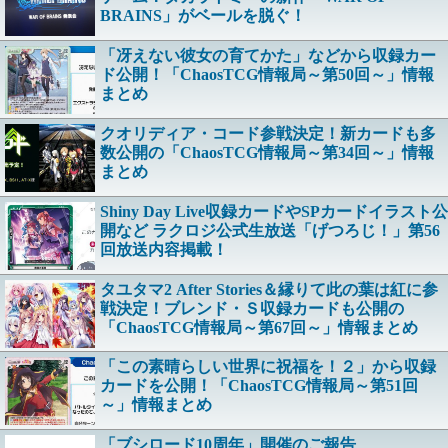
BRAINS」がベールを脱ぐ！
「冴えない彼女の育てかた」などから収録カー
ド公開！「ChaosTCG情報局～第50回～」情報
まとめ
クオリディア・コード参戦決定！新カードも多
数公開の「ChaosTCG情報局～第34回～」情報
まとめ
Shiny Day Live収録カードやSPカードイラスト公
開など ラクロジ公式生放送「げつろじ！」第56
回放送内容掲載！
タユタマ2 After Stories＆縁りて此の葉は紅に参
戦決定！ブレンド・Ｓ収録カードも公開の
「ChaosTCG情報局～第67回～」情報まとめ
「この素晴らしい世界に祝福を！２」から収録
カードを公開！「ChaosTCG情報局～第51回
～」情報まとめ
「ブシロード10周年」開催のご報告