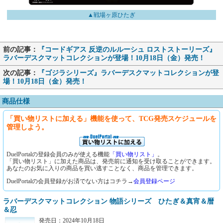
▲戦場ヶ原ひたぎ
前の記事：
『コードギアス 反逆のルルーシュ ロストストーリーズ』
ラバーデスクマットコレクションが登場！10月18日（金）発売！
次の記事：
『ゴジラシリーズ』ラバーデスクマットコレクションが登
場！10月18日（金）発売！
商品仕様
「買い物リストに加える」機能を使って、TCG発売スケジュールを
管理しよう。
DuelPortalの登録会員のみが使える機能
「買い物リスト」
。
「買い物リスト」に加えた商品は、発売前に通知を受け取ることができます。
あなたのお気に入りの商品を買い逃すことなく、商品を管理できます。
DuelPortalの会員登録がお済でない方はコチラ→
会員登録ページ
ラバーデスクマットコレクション 物語シリーズ ひたぎ＆真宵＆暦
＆忍
発売日：2024年10月18日