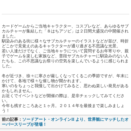
カードゲームからご当地キャラクター、コスプレなど、あらゆるサブ
カルチャーが集結した「８はちアソビ」は２日間大盛況の中開催され
ました。
馴染みのある街に様々なサブカルチャーのイラストなどが並び、時折
どこかで見覚えのあるキャラクターが通り過ぎる不思議な光景。
若い人達だけでなく、ご当地キャラについて質問するお年寄りや、親
子でゲームを楽しむ家族など、普段サブカルチャーに馴染みのない人
たちも、この不思議なお祭りの空気を楽しんでいるように感じられま
した。
冬が近づき、徐々に寒さが厳しくなってくるこの季節ですが、年末に
かけて、各地で様々な催し物が開かれます。
寒いのをちょっと我慢して出かけてみると、思わぬ楽しい発見がある
かもしれません。
お近くでイベントなどが開催の際は、是非チェックしてみてくださ
い。
今年も残すところあと１ヶ月。２０１４年を最後まで楽しみましょ
う！
前の記事：
ソードアート・オンラインII より、世界観にマッチしたオ
ーバースリーブが登場！