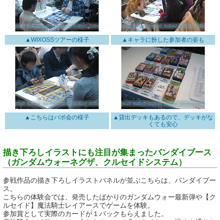
▲WIXOSSツアーの様子
▲キャラに扮した参加者の姿も
▲こちらはバボ会の様子
▲貸出デッキもあるので、デッキがな
くても安心
描き下ろしイラストにも注目が集まったバンダイブース
（ガンダムウォーネグザ、クルセイドシステム）
参戦作品の描き下ろしイラストパネルが並ぶこちらは、バンダイブー
ス。
こちらの体験会では、発売したばかりのガンダムウォー最新弾や【ク
ルセイド】魔法騎士レイアースでゲームを体験。
参加賞として実際のカードが１パックもらえました。