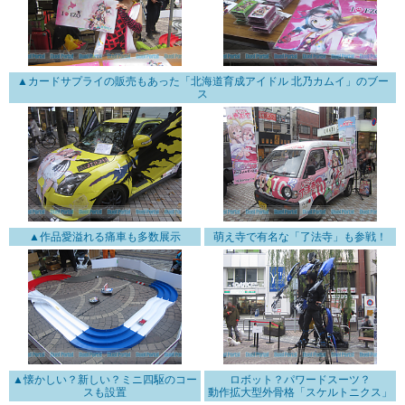
▲カードサプライの販売もあった「北海道育成アイドル 北乃カムイ」のブー
ス
▲作品愛溢れる痛車も多数展示
萌え寺で有名な「了法寺」も参戦！
▲懐かしい？新しい？ミニ四駆のコー
ロボット？パワードスーツ？
スも設置
動作拡大型外骨格「スケルトニクス」