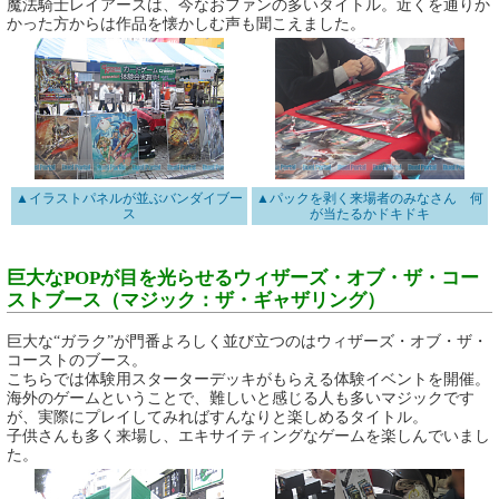
魔法騎士レイアースは、今なおファンの多いタイトル。近くを通りか
かった方からは作品を懐かしむ声も聞こえました。
▲イラストパネルが並ぶバンダイブー
▲パックを剥く来場者のみなさん 何
ス
が当たるかドキドキ
巨大なPOPが目を光らせるウィザーズ・オブ・ザ・コー
ストブース（マジック：ザ・ギャザリング）
巨大な“ガラク”が門番よろしく並び立つのはウィザーズ・オブ・ザ・
コーストのブース。
こちらでは体験用スターターデッキがもらえる体験イベントを開催。
海外のゲームということで、難しいと感じる人も多いマジックです
が、実際にプレイしてみればすんなりと楽しめるタイトル。
子供さんも多く来場し、エキサイティングなゲームを楽しんでいまし
た。