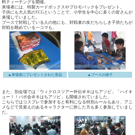
料ティーチングを開催。
来場者には、特製カードボックスやプロモパックをプレゼント。
子供にも大人気のTCGということで、小学生を中心に多くの皆さんが
来場していました。
ブースで対戦している人の他にも、対戦者の友だちらしき子供たちが
対戦を眺めている一コマも。
▲来場者にプレゼントされた景品
▲ブースの様子
また、別会場では「ウィクロスツアー外伝＠８はちアソビ」「ハイキ
ュー！！バボ会＠８はちアソビ」も開催されていました。
こちらではコスプレで参加すると有利になる特別ルールもあり、アニ
メなどで見覚えのあるキャラクターに扮した方も多く参加していまし
た。