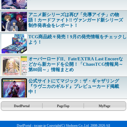
アニメ新シリーズは再び「先導アイチ」の物
語！カードファイト!! ヴァンガード新シリーズ
制作発表会をレポート！
TCG商品続々発売！9月の発売情報をチェックし
よう！
オーバーロードII、Fate/EXTRA Last Encoreな
どから新カードを公開！「ChaosTCG情報局～
第80回～」情報まとめ
公式サイトにてマジック：ザ・ギャザリング
『ラヴニカのギルド』プレビューカード掲載
中！
DuelPortal
PageTop
MyPage
DuelPortal - tocage.jp Copyright(C) Shohoen Co.,Ltd. 2008-2026 All