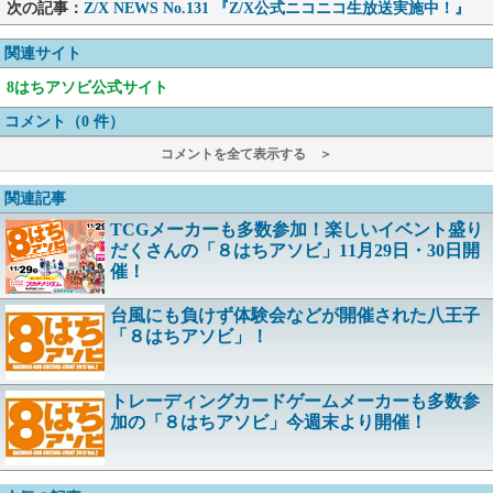
次の記事：
Z/X NEWS No.131 『Z/X公式ニコニコ生放送実施中！』
関連サイト
8はちアソビ公式サイト
コメント（0 件）
コメントを全て表示する ＞
関連記事
TCGメーカーも多数参加！楽しいイベント盛り
だくさんの「８はちアソビ」11月29日・30日開
催！
台風にも負けず体験会などが開催された八王子
「８はちアソビ」！
トレーディングカードゲームメーカーも多数参
加の「８はちアソビ」今週末より開催！