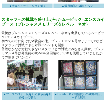
▲大きなイラストが目を引く
▲満員御礼の体験イベント
スタッフへの挑戦も盛り上がったムービック×エンスカイ
ブース（プレシャスメモリーズ＆レベル・ネオ）
最後はプレシャスメモリーズ＆レベル・ネオを出展しているムービッ
ク×エンスカイブース。
初めての方に向けた体験会の他、プレメモマン４号やじょーじPなど
スタッフに挑戦できる対戦イベントも開催。
普段なかなか対戦できないスタッフとの対戦にみなさん興奮。プレメ
モマン４号は発売前の咲-Saki-全国編のデッキも使用していましたが
その強さはいかに？
▲ブースの様子 足を止め展示品を眺
▲レベル・ネオ精霊使いの剣舞の新カ
める人の姿も
ードも展示