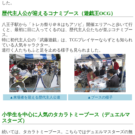
した。
歴代主人公が迎えるコナミブース（遊戯王OCG）
八王子駅から「トレカ祭り＠８はちアソビ」開催エリアへと歩いて行
くと、最初に目に入ってくるのは、歴代主人公たちが並ぶコナミブー
ス。
特に初代主人公の「武藤遊戯」は、TCGプレイヤーならずとも知られ
ている人気キャラクター。
道行く人たちもふと足を止める様子も見られました。
▲来場者を迎える歴代主人公達
▲ブースの様子
小学生を中心に人気のタカラトミーブース（デュエルマ
スターズ）
続いては、タカラトミーブース。こちらではデュエルマスターズの無