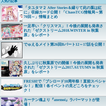
人気の記事
「タユタマ２ After Stories＆縁りて此の葉は紅
に」収録カード公開！「ChaosTCG情報局～第
70回～」情報まとめ
一足早い「クリスマス」！今後の展開も発表さ
れた「ゼクストリーム2018.WINTER in 秋葉
原」をレポート
でゅえるメイト第26回Bパート12～17話を公開！
久しぶりに秋葉原での開催！今後の展開も発表
された「ゼクストリーム2017.AUTUMN in 秋葉
原」をレポート
FRESH!で「ブシロード10周年祭！直前スペシャ
ル！」配信！各イベントの見どころをチェッ
ク！
カーテン魂より『anemoi』ラバーマットが登
場！