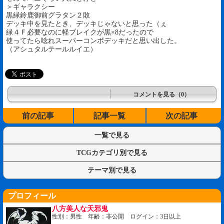
＞ギャラクシー
黒緑鈴鹿御前グラタン２敗
デッキ中を見たとき、デッキじゃないと思った（ぇ
緑４Ｆ必要なのに軽ブレイクが黒×8だったので
使ってたら唸れスーパーコンボデッキだと思い出した。
（アシュタルテールルイエ）
コメントを見る（0）
前の記事
記事一覧
次の記事
一覧で見る
TCGカテゴリ別で見る
テーマ別で見る
プロフィール
八方美人な天邪鬼
性別：男性 年齢：非公開 ログイン：3日以上