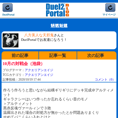
DuelPortal
マイページ
魎魍魅魑
八方美人な天邪鬼
さんと
DuelPortalでお友達になろう！
前の記事
記事一覧
次の記事
10月の対戦会（池袋）
ブログテーマ：
アクエリアンエイジ
TCGカテゴリ：
アクエリアンエイジ
記事投稿：2020/10/19 17:44
コメント（0）
作ろう作ろうと思いながら結構ギリギリにデッキ完成＠アルティメ
ット
ギャラクシーはいつ作ったか忘れるくらい昔のモノ
＞アルティメット
黒赤反魂ヴァールィンで３敗
温羅出された場合の対処方が無かったとか問題ありまくり
せめてパニくらい入れとけと