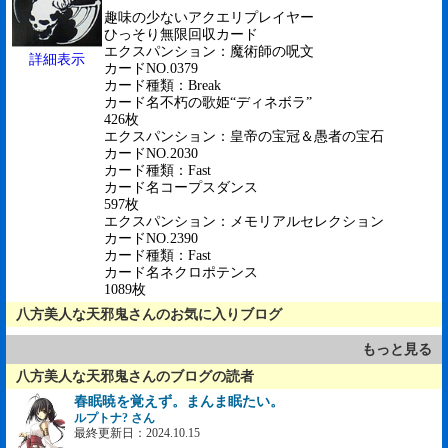
趣味の少ないアクエリプレイヤー
ひっそり無限回収カード
エクスパンション：魔術師の呪文
詳細表示
カードNO.0379
カード種類：Break
カード名不朽の歌姫“ディネボラ”
426枚
エクスパンション：皇帝の宝冠＆愚者の宝石
カードNO.2030
カード種類：Fast
カード名コープスダンス
597枚
エクスパンション：メモリアルセレクション
カードNO.2390
カード種類：Fast
カード名ネクロポテンス
1089枚
八方美人な天邪鬼さんのお気に入りブログ
もっと見る
八方美人な天邪鬼さんのブログの読者
春眠暁を覚えず。まんま眠たい。
ルプトナ? さん
最終更新日：2024.10.15