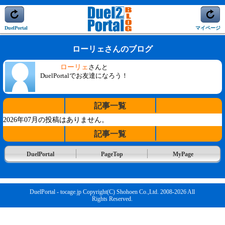
DuelPortal
マイページ
ローリェさんのブログ
ローリェ
さんと
DuelPortalでお友達になろう！
記事一覧
2026年07月の投稿はありません。
記事一覧
DuelPortal
PageTop
MyPage
DuelPortal - tocage.jp Copyright(C) Shohoen Co.,Ltd. 2008-2026 All
Rights Reserved.