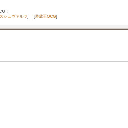
CG：
スシュヴァルツ
] [
遊戯王OCG
]