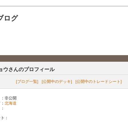
ブログ
ョウさんのプロフィール
[ブログ一覧]
[公開中のデッキ]
[公開中のトレードシート]
 ：非公開
ア：
北海道
 ：
ント：