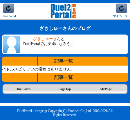
DuelPortal
マイページ
ざきしゅーさんのブログ
ざきしゅー
さんと
DuelPortalでお友達になろう！
記事一覧
バトルスピリッツの投稿はありません。
記事一覧
DuelPortal
PageTop
MyPage
DuelPortal - tocage.jp Copyright(C) Shohoen Co.,Ltd. 2008-2026 All
Rights Reserved.