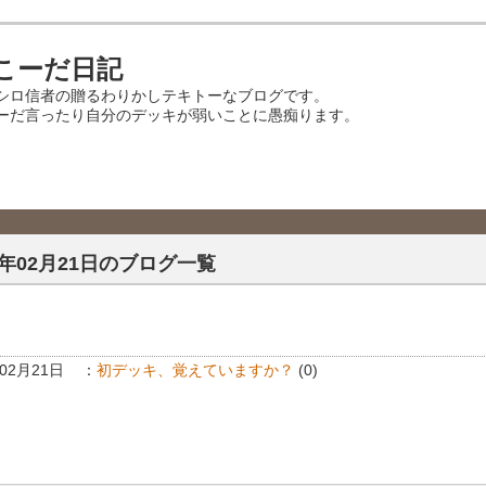
こーだ日記
シロ信者の贈るわりかしテキトーなブログです。
ーだ言ったり自分のデッキが弱いことに愚痴ります。
5年02月21日のブログ一覧
年02月21日
：
初デッキ、覚えていますか？
(0)