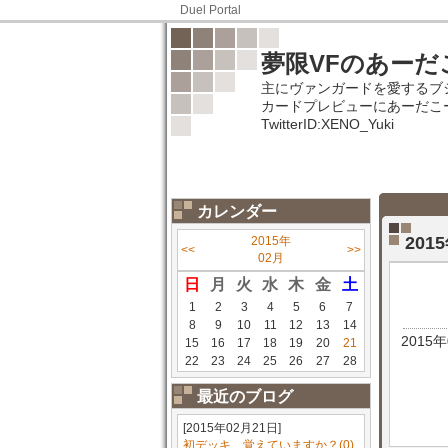
Duel Portal
夢限VFのあーだ
主にヴァンガードを愛するブ
カードプレビューにあーだこ
TwitterID:XENO_Yuki
カレンダー
201
2015年
<<
>>
02月
日
月
火
水
木
金
土
1
2
3
4
5
6
7
8
9
10
11
12
13
14
2015
15
16
17
18
19
20
21
22
23
24
25
26
27
28
最近のブログ
[2015年02月21日]
初デッキ、覚えていますか？(0)