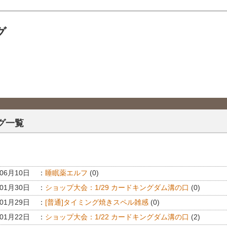
グ
グ一覧
年06月10日
：
睡眠薬エルフ
(0)
年01月30日
：
ショップ大会：1/29 カードキングダム溝の口
(0)
年01月29日
：
[普通]タイミング焼きスペル雑感
(0)
年01月22日
：
ショップ大会：1/22 カードキングダム溝の口
(2)