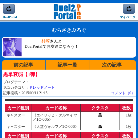
DuelPortal
マイページ
むらさきぶろぐ
村崎
さんと
DuelPortalでお友達になろう！
前の記事
記事一覧
次の記事
黒単衰弱【1弾】
ブログテーマ：
TCGカテゴリ：
ドレッドノート
記事投稿：2015/09/11 21:15
コメント（0）
カード種別
カード名称
クラスタ
枚数
キャスター
《エイリッヒ・ダルマイヤ
黒
1枚
／1C-005》
キャスター
《大堂ヴォルフ／1C-006》
黒
1枚
カード種別
カード名称
クラスタ
枚数