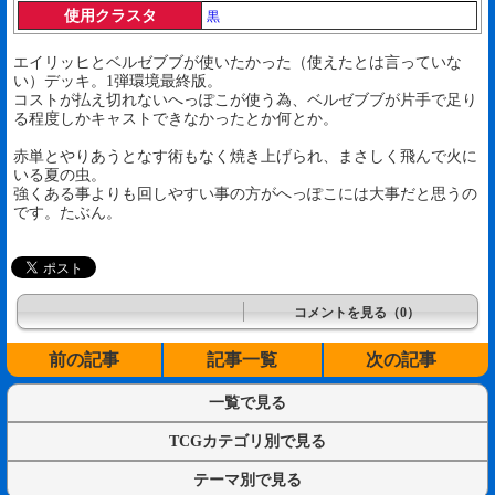
使用クラスタ
黒
エイリッヒとベルゼブブが使いたかった（使えたとは言っていな
い）デッキ。1弾環境最終版。
コストが払え切れないへっぽこが使う為、ベルゼブブが片手で足り
る程度しかキャストできなかったとか何とか。
赤単とやりあうとなす術もなく焼き上げられ、まさしく飛んで火に
いる夏の虫。
強くある事よりも回しやすい事の方がへっぽこには大事だと思うの
です。たぶん。
コメントを見る（0）
前の記事
記事一覧
次の記事
一覧で見る
TCGカテゴリ別で見る
テーマ別で見る