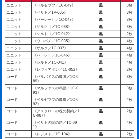
ユニット
《ベルゼブブ／1C-049》
黒
3枚
ユニット
《ベリト／1P-005》
黒
3枚
ユニット
《バーレーⅡ／1C-047》
黒
3枚
ユニット
《ザルクⅡ／1C-038》
黒
3枚
ユニット
《シルトⅡ／1C-042》
黒
2枚
ユニット
《ウコバチ／1C-035》
黒
4枚
ユニット
《ザルク／1C-037》
黒
4枚
ユニット
《バーレー／1C-046》
黒
4枚
ユニット
《シルト／1C-041》
黒
4枚
ユニット
《レヴィアタン／1C-052》
黒
2枚
コード
《バルバドスの魔弾／1C-0
黒
3枚
89》
コード
《マルファスの鳴動／1C-0
黒
3枚
93》
コード
《ベルゼブブの魔風／1C-0
黒
4枚
92》
コード
《アスタロトの魂の契約／1
黒
2枚
C-087》
コード
《ベリトの闇の鎧／1C-09
黒
4枚
1》
コード
《レジスト／1C-104》
黒
2枚