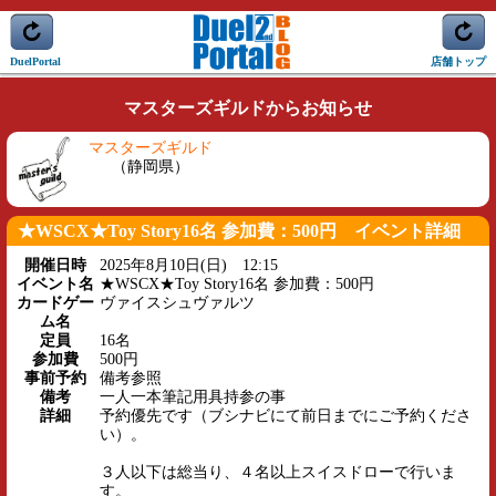
DuelPortal
店舗トップ
マスターズギルドからお知らせ
マスターズギルド
（静岡県）
★WSCX★Toy Story16名 参加費：500円 イベント詳細
開催日時
2025年8月10日(日) 12:15
イベント名
★WSCX★Toy Story16名 参加費：500円
カードゲー
ヴァイスシュヴァルツ
ム名
定員
16名
参加費
500円
事前予約
備考参照
備考
一人一本筆記用具持参の事
詳細
予約優先です（ブシナビにて前日までにご予約くださ
い）。
３人以下は総当り、４名以上スイスドローで行いま
す。