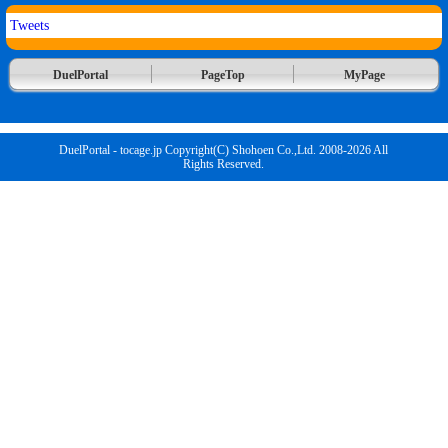
Tweets
DuelPortal
PageTop
MyPage
DuelPortal - tocage.jp Copyright(C) Shohoen Co.,Ltd. 2008-2026 All
Rights Reserved.