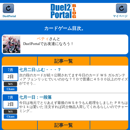
DuelPortal
マイページ
カードゲーム目次。
ベティ
さんと
DuelPortalでお友達になろう！
記事一覧
七月二日:ふむ・・・？
7月
次の段のカードが続々公開されてます今日のカード ＷＳ ガルガンテ
2日
ィア フェンリッヒでいいのかな？ＴＤで普通に４５００以上のサイズ
がでそう...
WS
Chaos
七月一日：一段落
7月
今日は地元でとりあえず最後のＷＳキラもん処理をしました ＰＲちは
2日
や１ｋは驚いた 注文すれば武士物品入荷してくれるらしいのでチャー
ミング...
WS
Chaos
記事一覧