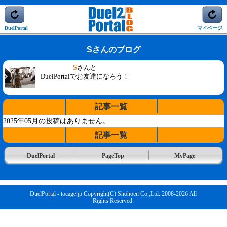
DuelPortal
マイページ
Sさんのブログ
S
さんと
DuelPortalでお友達になろう！
記事一覧
2025年05月の投稿はありません。
記事一覧
DuelPortal
PageTop
MyPage
DuelPortal - tocage.jp Copyright(C) Shohoen Co.,Ltd. 2008-2026 All
Rights Reserved.