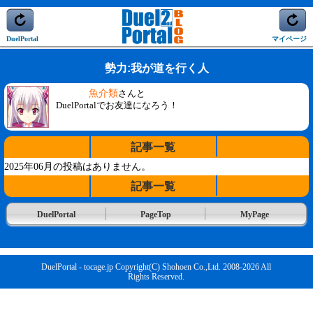
DuelPortal
マイページ
勢力:我が道を行く人
魚介類
さんと
DuelPortalでお友達になろう！
記事一覧
2025年06月の投稿はありません。
記事一覧
DuelPortal
PageTop
MyPage
DuelPortal - tocage.jp Copyright(C) Shohoen Co.,Ltd. 2008-2026 All
Rights Reserved.