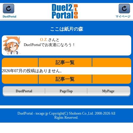
DuelPortal
マイページ
ここは紙片の森
O.Z.
さんと
DuelPortalでお友達になろう！
記事一覧
2026年07月の投稿はありません。
記事一覧
DuelPortal
PageTop
MyPage
DuelPortal - tocage.jp Copyright(C) Shohoen Co.,Ltd. 2008-2026 All
Rights Reserved.