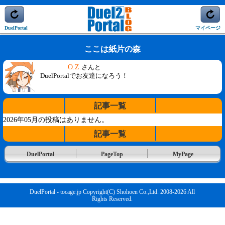
DuelPortal
マイページ
ここは紙片の森
O.Z.
さんと
DuelPortalでお友達になろう！
記事一覧
2026年05月の投稿はありません。
記事一覧
DuelPortal
PageTop
MyPage
DuelPortal - tocage.jp Copyright(C) Shohoen Co.,Ltd. 2008-2026 All
Rights Reserved.