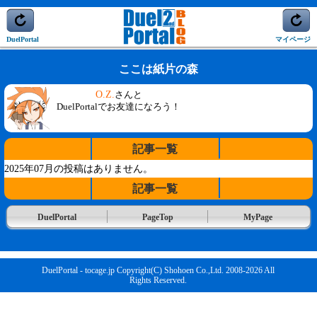
DuelPortal
マイページ
ここは紙片の森
O.Z.
さんと
DuelPortalでお友達になろう！
記事一覧
2025年07月の投稿はありません。
記事一覧
DuelPortal
PageTop
MyPage
DuelPortal - tocage.jp Copyright(C) Shohoen Co.,Ltd. 2008-2026 All
Rights Reserved.