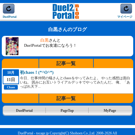
DuelPortal
マイページ
白黒さんのブログ
白黒
さんと
DuelPortalでお友達になろう！
記事一覧
初chaos！(*^O^*)
10月
今日、仕事仲間の蟻さんとchaosをやってみたよ。 やった感想は面白
11日
いね。 因みにお互いトライアルデッキでやってみたんだ。 俺、「あ
っぱれ天下...
Chaos
記事一覧
DuelPortal
PageTop
MyPage
DuelPortal - tocage.jp Copyright(C) Shohoen Co.,Ltd. 2008-2026 All