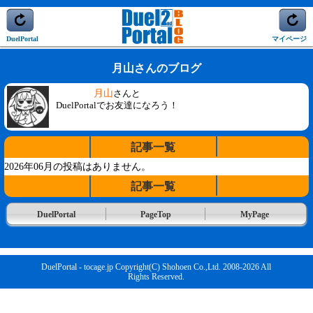
DuelPortal
マイページ
月山さんのブログ
月山
さんと
DuelPortalでお友達になろう！
記事一覧
2026年06月の投稿はありません。
記事一覧
DuelPortal
PageTop
MyPage
DuelPortal - tocage.jp Copyright(C) Shohoen Co.,Ltd. 2008-2026 All
Rights Reserved.