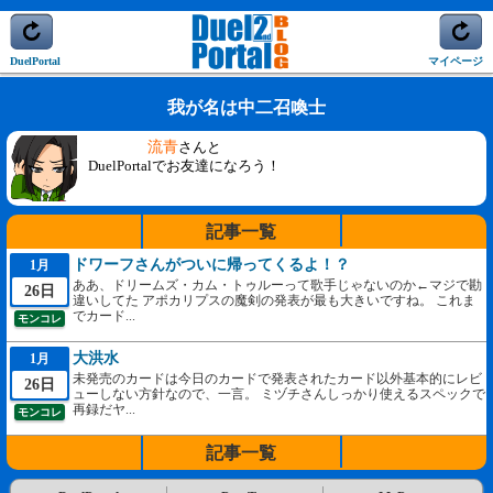
DuelPortal
マイページ
我が名は中二召喚士
流青
さんと
DuelPortalでお友達になろう！
記事一覧
ドワーフさんがついに帰ってくるよ！？
1月
ああ、ドリームズ・カム・トゥルーって歌手じゃないのか←マジで勘
26日
違いしてた アポカリプスの魔剣の発表が最も大きいですね。 これま
でカード...
モンコレ
大洪水
1月
未発売のカードは今日のカードで発表されたカード以外基本的にレビ
26日
ューしない方針なので、一言。 ミヅチさんしっかり使えるスペックで
再録だヤ...
モンコレ
記事一覧