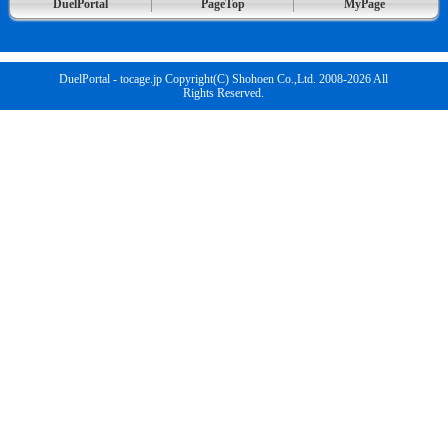
DuelPortal
PageTop
MyPage
DuelPortal - tocage.jp Copyright(C) Shohoen Co.,Ltd. 2008-2026 All
Rights Reserved.