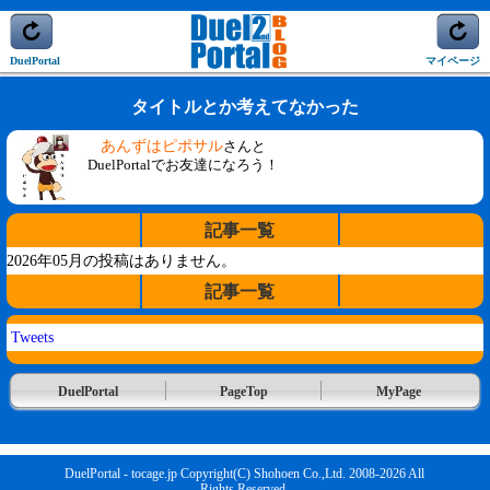
DuelPortal
マイページ
タイトルとか考えてなかった
あんずはピポサル
さんと
DuelPortalでお友達になろう！
記事一覧
2026年05月の投稿はありません。
記事一覧
Tweets
DuelPortal
PageTop
MyPage
DuelPortal - tocage.jp Copyright(C) Shohoen Co.,Ltd. 2008-2026 All
Rights Reserved.