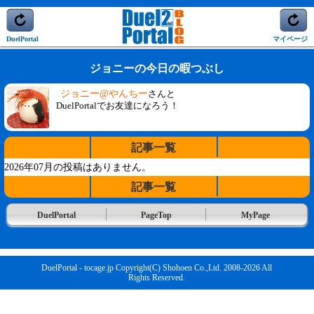
DuelPortal
マイページ
ジョニーの今日の暇つぶし
ジョニー@やんちー
さんと
DuelPortalでお友達になろう！
記事一覧
2026年07月の投稿はありません。
記事一覧
DuelPortal
PageTop
MyPage
DuelPortal - tocage.jp Copyright(C) Shohoen Co.,Ltd. 2008-2026 All
Rights Reserved.