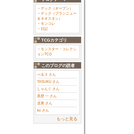
・
デック（オープン）
・
デック（ブランニュー
＆ネオスタン）
・
モンコレ
・
日記
TCGカテゴリ
・
モンスター・コレクシ
ョンTCG
このブログの読者
ぺる３ さん
TASUKU さん
しゃんぐ さん
黒壁 一 さん
流青 さん
ko さん
もっと見る