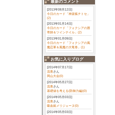
最新のコメント
[2013年08月12日]
今日のカード「神楽狐チトセ」
(2)
[2013年01月14日]
今日のカード「フォクシアの唇
寄師＆ツインテイル」(2)
[2013年01月09日]
今日のカード「フォクシアの風
魔忍軍＆風魔の大竜巻」(1)
お気に入りブログ
[2014年07月17日]
流青
さん
岡山大会(0)
[2014年05月27日]
流青
さん
基礎値を考える(防御力編)(0)
[2014年05月03日]
流青
さん
吸血姫メリジェーヌ(0)
[2014年05月03日]