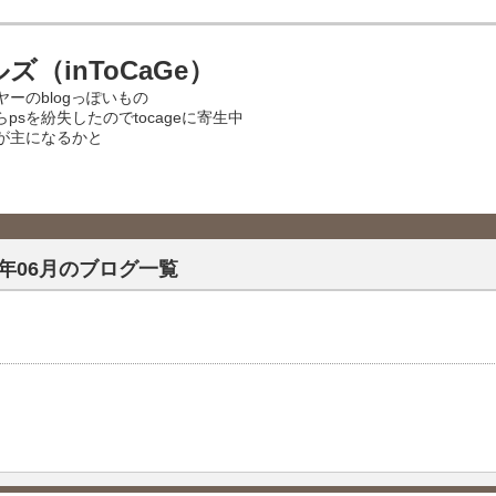
（inToCaGe）
ーのblogっぽいもの
psを紛失したのでtocageに寄生中
が主になるかと
26年06月のブログ一覧