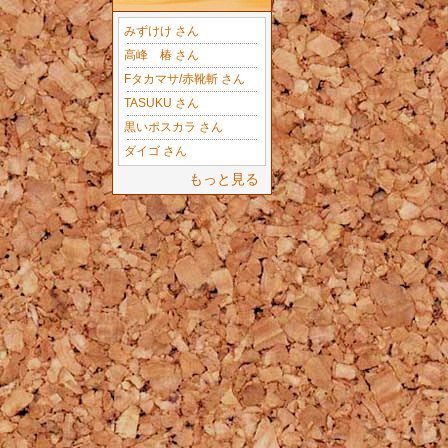
みずけけ さん
高峰 椿 さん
Fタカマサ/赤靴斬 さん
TASUKU さん
黒いポスカラ さん
ダイゴ さん
もっと見る