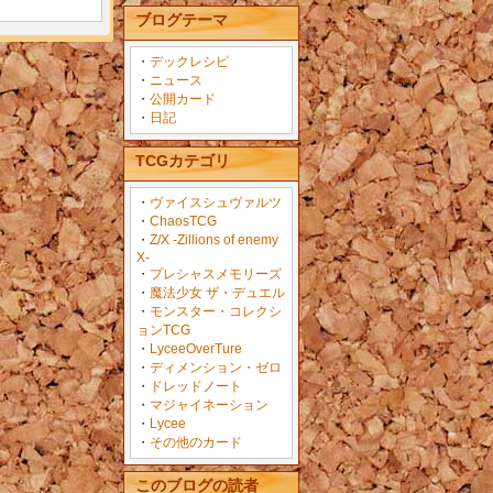
ブログテーマ
・
デックレシピ
・
ニュース
・
公開カード
・
日記
TCGカテゴリ
・
ヴァイスシュヴァルツ
・
ChaosTCG
・
Z/X -Zillions of enemy
X-
・
プレシャスメモリーズ
・
魔法少女 ザ・デュエル
・
モンスター・コレクシ
ョンTCG
・
LyceeOverTure
・
ディメンション・ゼロ
・
ドレッドノート
・
マジャイネーション
・
Lycee
・
その他のカード
このブログの読者