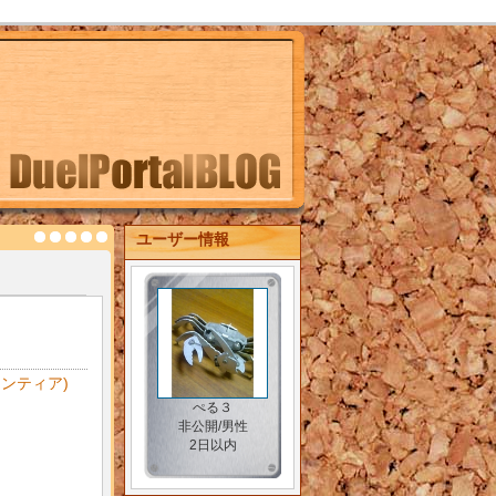
ユーザー情報
ロンティア)
ぺる３
非公開/男性
2日以内