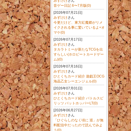
みずけけ
さん
音ゲー日記 6〜7月版(0)
[2026年07月21日]
みずけけ
さん
今更だけど、東方紅魔郷がリメ
イクされる事に驚いているよ+オ
マケ(0)
[2026年07月17日]
みずけけ
さん
タカラトミーが新たなTCGを出
すらしい(ホロビートカードゲー
ム)(0)
[2026年07月16日]
みずけけ
さん
ひとくちカード紹介 遊戯王OCG
海晶乙女シーエンジェル(0)
[2026年07月01日]
みずけけ
さん
ひとくちカード紹介 バトルスピ
リッツ バットホッパーLT(0)
[2026年06月27日]
みずけけ
さん
「ひぐらしのなく頃に 巡」が無
料配信中だったので読んでみよ
う(0)