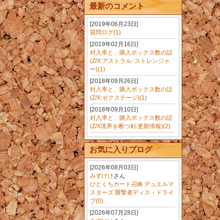
最新のコメント
[2019年06月23日]
質問ログ(1)
[2019年02月16日]
封入率と、購入ボックス数の話
(Z/X:アストラル･ストレンジャ
ー)(1)
[2018年09月26日]
封入率と、購入ボックス数の話
(Z/X:ゼクステージ)(1)
[2018年09月10日]
封入率と、購入ボックス数の話
(Z/X境界を断つ剣:更新情報)(2)
お気に入りブログ
[2026年08月03日]
みずけけ
さん
ひとくちカード召喚 デュエルマ
スターズ 襲撃者ディス・ドライ
ブ(0)
[2026年07月28日]