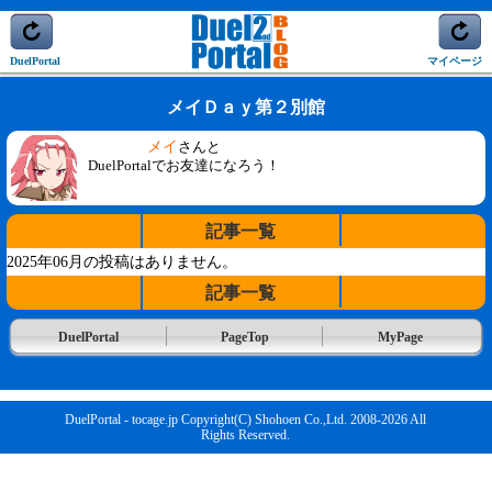
DuelPortal
マイページ
メイＤａｙ第２別館
メイ
さんと
DuelPortalでお友達になろう！
記事一覧
2025年06月の投稿はありません。
記事一覧
DuelPortal
PageTop
MyPage
DuelPortal - tocage.jp Copyright(C) Shohoen Co.,Ltd. 2008-2026 All
Rights Reserved.