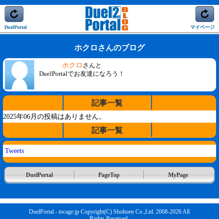
DuelPortal
マイページ
ホクロさんのブログ
ホクロ
さんと
DuelPortalでお友達になろう！
記事一覧
2025年06月の投稿はありません。
記事一覧
Tweets
DuelPortal
PageTop
MyPage
DuelPortal - tocage.jp Copyright(C) Shohoen Co.,Ltd. 2008-2026 All
Rights Reserved.