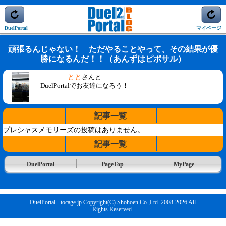
DuelPortal
マイページ
頑張るんじゃない！ ただやることやって、その結果が優
勝になるんだ！！（あんずはピポサル）
とと
さんと
DuelPortalでお友達になろう！
記事一覧
プレシャスメモリーズの投稿はありません。
記事一覧
DuelPortal
PageTop
MyPage
DuelPortal - tocage.jp Copyright(C) Shohoen Co.,Ltd. 2008-2026 All
Rights Reserved.