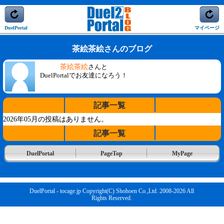
DuelPortal
マイページ
茶絵茶絵さんのブログ
茶絵茶絵
さんと
DuelPortalでお友達になろう！
記事一覧
2026年05月の投稿はありません。
記事一覧
DuelPortal
PageTop
MyPage
DuelPortal - tocage.jp Copyright(C) Shohoen Co.,Ltd. 2008-2026 All
Rights Reserved.