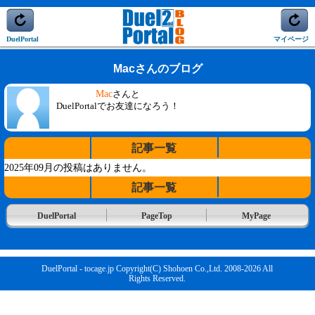
DuelPortal
マイページ
Macさんのブログ
Mac
さんと
DuelPortalでお友達になろう！
記事一覧
2025年09月の投稿はありません。
記事一覧
DuelPortal
PageTop
MyPage
DuelPortal - tocage.jp Copyright(C) Shohoen Co.,Ltd. 2008-2026 All
Rights Reserved.