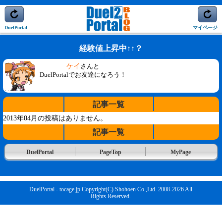
DuelPortal
マイページ
経験値上昇中↑↑？
ケイ
さんと
DuelPortalでお友達になろう！
記事一覧
2013年04月の投稿はありません。
記事一覧
DuelPortal
PageTop
MyPage
DuelPortal - tocage.jp Copyright(C) Shohoen Co.,Ltd. 2008-2026 All
Rights Reserved.