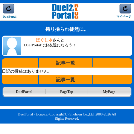
DuelPortal
マイページ
捲り捲られ徒然に。
ほぐし水
さんと
DuelPortalでお友達になろう！
記事一覧
日記の投稿はありません。
記事一覧
DuelPortal
PageTop
MyPage
DuelPortal - tocage.jp Copyright(C) Shohoen Co.,Ltd. 2008-2026 All
Rights Reserved.