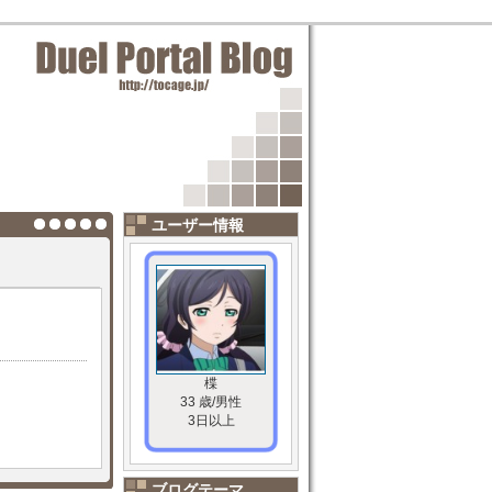
ユーザー情報
楪
33 歳/男性
3日以上
ブログテーマ