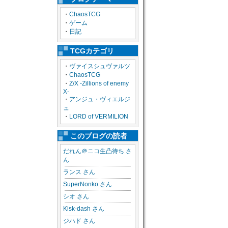
・
ChaosTCG
・
ゲーム
・
日記
TCGカテゴリ
・
ヴァイスシュヴァルツ
・
ChaosTCG
・
Z/X -Zillions of enemy
X-
・
アンジュ・ヴィエルジ
ュ
・
LORD of VERMILION
このブログの読者
だれん＠ニコ生凸待ち さ
ん
ランス さん
SuperNonko さん
シオ さん
Kisk-dash さん
ジハド さん