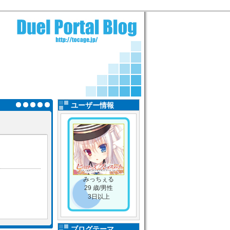
ユーザー情報
みっちぇる
29 歳/男性
3日以上
ブログテーマ