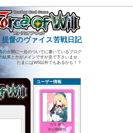
）提督のヴァイス苦戦日記
客の合間に一息のついでに書いているブログ
の結果とかがメインですが見て下さいませ。
たまにはWS以外でもあるかも！？
ユーザー情報
大方 健三
非公開/男性