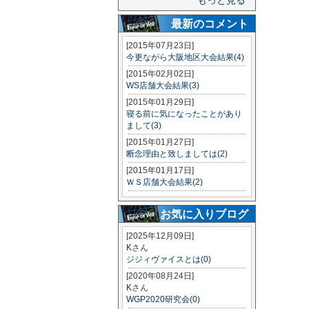
もっと見る
最新のコメント
[2015年07月23日]
今更ながら大阪地区大会結果(4)
[2015年02月02日]
WS店舗大会結果(3)
[2015年01月29日]
寝る前に気になったことがあり
まして(3)
[2015年01月27日]
断念理由と致しましては(2)
[2015年01月17日]
ＷＳ店舗大会結果(2)
お気に入りブログ
[2025年12月09日]
K
さん
ジジィヴァイスとは(0)
[2020年08月24日]
K
さん
WGP2020研究会(0)