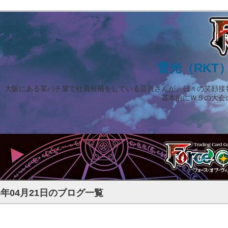
雷光（RKT
大阪にある某パチ屋で社員候補をしている店員さんが、日々の笑顔接
基本的にＷＳの大会
15年04月21日のブログ一覧