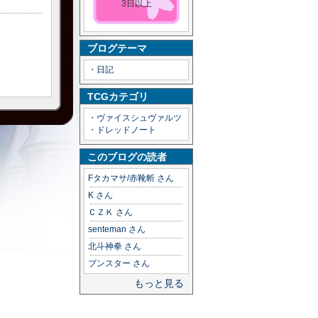
3日以上
ブログテーマ
・
日記
TCGカテゴリ
・
ヴァイスシュヴァルツ
・
ドレッドノート
このブログの読者
Fタカマサ/赤靴斬 さん
K さん
ＣＺＫ さん
senteman さん
北斗神拳 さん
ブンスター さん
もっと見る