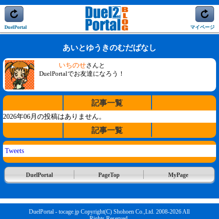
DuelPortal
マイページ
あいとゆうきのむだばなし
いちのせ
さんと
DuelPortalでお友達になろう！
記事一覧
2026年06月の投稿はありません。
記事一覧
Tweets
DuelPortal
PageTop
MyPage
DuelPortal - tocage.jp Copyright(C) Shohoen Co.,Ltd. 2008-2026 All
Rights Reserved.