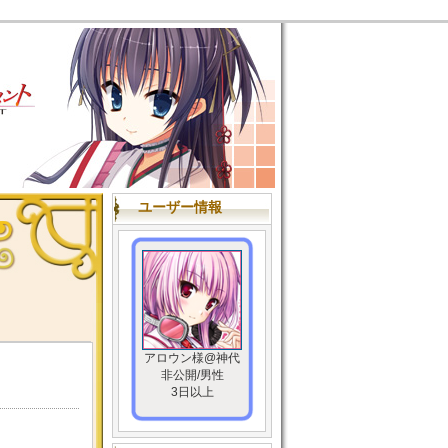
ユーザー情報
アロウン様@神代
非公開/男性
3日以上