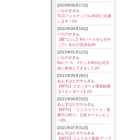
[2025年08月17日]
いちのせ
さん
TCGフェスティバル2025に出展
します！(0)
[2022年09月18日]
いちのせ
さん
【暇つぶし】Reバースをなぜや
っているかの言語化(0)
[2022年01月12日]
いちのせ
さん
Reバース 2デッキBO3公式大
会に参加してきました(0)
[2021年09月28日]
あんずはピポサル
さん
【MTG】スタンダード環境雑感
【スタンダード】(0)
[2021年09月15日]
あんずはピポサル
さん
【MTG】『イニストラード：真
夜中の狩り』注目カードレビュ
ー(0)
[2021年07月31日]
あんずはピポサル
さん
【MTG】ジェスカイ変容 アップ