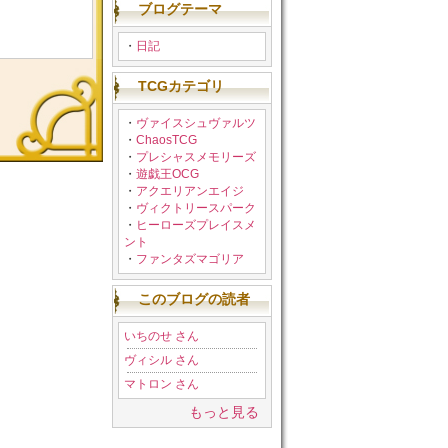
ブログテーマ
・
日記
TCGカテゴリ
・
ヴァイスシュヴァルツ
・
ChaosTCG
・
プレシャスメモリーズ
・
遊戯王OCG
・
アクエリアンエイジ
・
ヴィクトリースパーク
・
ヒーローズプレイスメ
ント
・
ファンタズマゴリア
このブログの読者
いちのせ さん
ヴィシル さん
マトロン さん
もっと見る