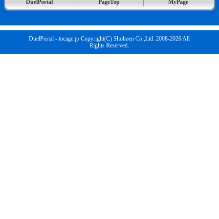
DuelPortal
PageTop
MyPage
DuelPortal - tocage.jp Copyright(C) Shohoen Co.,Ltd. 2008-2026 All
Rights Reserved.