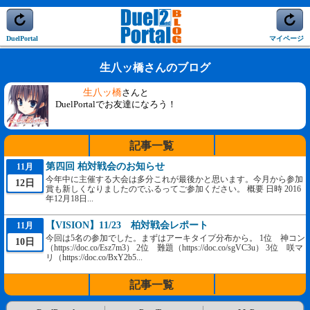
DuelPortal
マイページ
生八ッ橋さんのブログ
生八ッ橋
さんと
DuelPortalでお友達になろう！
記事一覧
第四回 柏対戦会のお知らせ
11月
今年中に主催する大会は多分これが最後かと思います。今月から参加
12日
賞も新しくなりましたのでふるってご参加ください。 概要 日時 2016
年12月18日...
【VISION】11/23 柏対戦会レポート
11月
今回は5名の参加でした。まずはアーキタイプ分布から。 1位 神コン
10日
（https://doc.co/Esz7m3） 2位 難題（https://doc.co/sgVC3u） 3位 咲マ
リ（https://doc.co/BxY2b5...
記事一覧