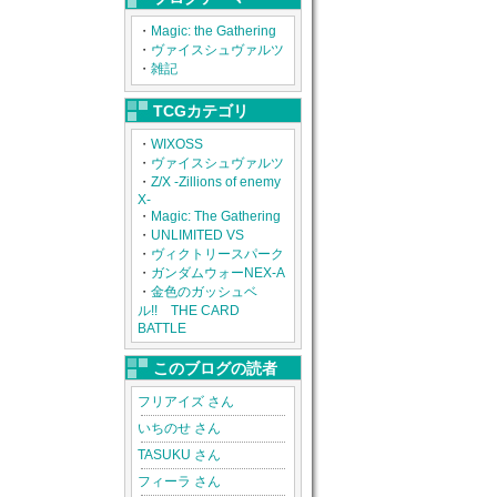
・
Magic: the Gathering
・
ヴァイスシュヴァルツ
・
雑記
TCGカテゴリ
・
WIXOSS
・
ヴァイスシュヴァルツ
・
Z/X -Zillions of enemy
X-
・
Magic: The Gathering
・
UNLIMITED VS
・
ヴィクトリースパーク
・
ガンダムウォーNEX-A
・
金色のガッシュベ
ル!! THE CARD
BATTLE
このブログの読者
フリアイズ さん
いちのせ さん
TASUKU さん
フィーラ さん