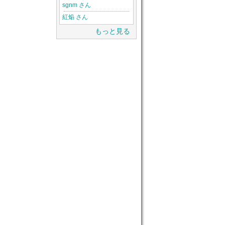
sgnm さん
紅焔 さん
もっと見る