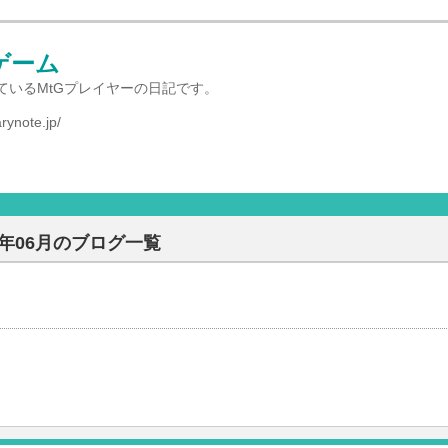
ゲーム
ているMtGプレイヤーの日記です。
arynote.jp/
26年06月のブログ一覧