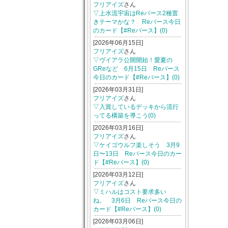
フリアイズ
さん
▽上水流宇宙はReバース2種置
きテーマかな？ Reバース今日
のカード【#Reバース】(0)
[2026年06月15日]
フリアイズ
さん
▽ヴイアラ公開開始！愛夏の
GReなど 6月15日 Reバース
今日のカード【#Reバース】(0)
[2026年03月31日]
フリアイズ
さん
▽入賞しているデッキから流行
ってる構築を導こう(0)
[2026年03月16日]
フリアイズ
さん
▽ケイゴウルフ楽しそう 3月9
日〜13日 Reバース今日のカー
ド【#Reバース】(0)
[2026年03月12日]
フリアイズ
さん
▽ミハルはコスト要求多い
ね。 3月6日 Reバース今日の
カード【#Reバース】(0)
[2026年03月06日]