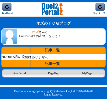
DuelPortal
マイページ
オズのＴＣＧブログ
オズ
さんと
DuelPortalでお友達になろう！
記事一覧
2026年05月の投稿はありません。
記事一覧
DuelPortal
PageTop
MyPage
DuelPortal - tocage.jp Copyright(C) Shohoen Co.,Ltd. 2008-2026 All
Rights Reserved.