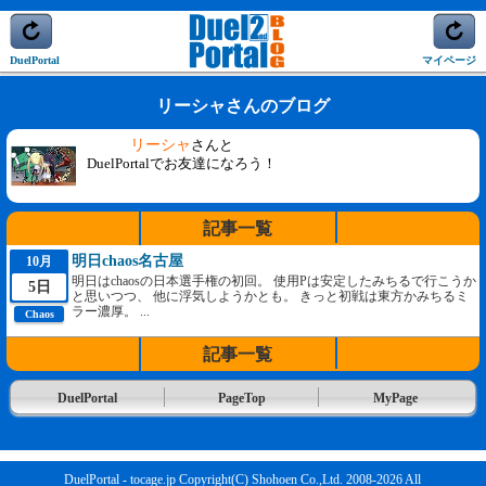
DuelPortal
マイページ
リーシャさんのブログ
リーシャ
さんと
DuelPortalでお友達になろう！
記事一覧
明日chaos名古屋
10月
明日はchaosの日本選手権の初回。 使用Pは安定したみちるで行こうか
5日
と思いつつ、 他に浮気しようかとも。 きっと初戦は東方かみちるミ
ラー濃厚。 ...
Chaos
記事一覧
DuelPortal
PageTop
MyPage
DuelPortal - tocage.jp Copyright(C) Shohoen Co.,Ltd. 2008-2026 All