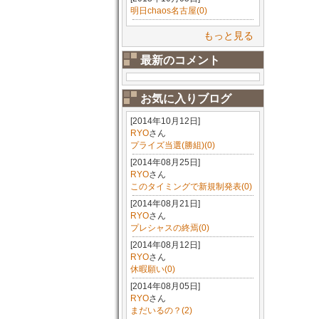
明日chaos名古屋(0)
もっと見る
最新のコメント
お気に入りブログ
[2014年10月12日]
RYO
さん
プライズ当選(勝組)(0)
[2014年08月25日]
RYO
さん
このタイミングで新規制発表(0)
[2014年08月21日]
RYO
さん
プレシャスの終焉(0)
[2014年08月12日]
RYO
さん
休暇願い(0)
[2014年08月05日]
RYO
さん
まだいるの？(2)